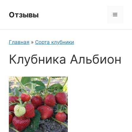
Перейти
к
Отзывы
Меню
содержимому
Главная
»
Сорта клубники
Клубника Альбион