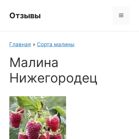
Перейти
к
Отзывы
Меню
содержимому
Главная
»
Сорта малины
Малина
Нижегородец