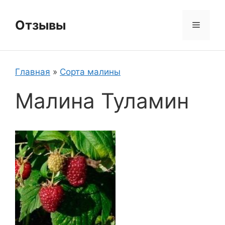
Перейти
к
Отзывы
Меню
содержимому
Главная
»
Сорта малины
Малина Туламин