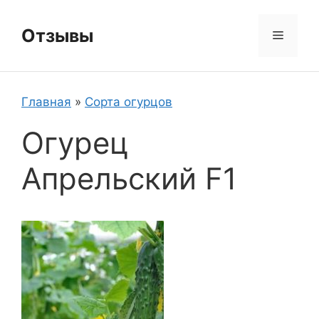
Перейти
к
Отзывы
Меню
содержимому
Главная
»
Сорта огурцов
Огурец
Апрельский F1