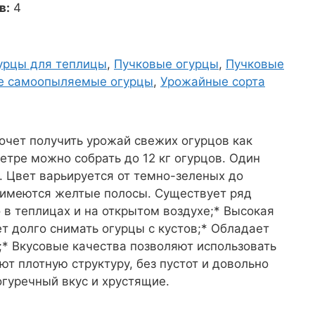
в:
4
урцы для теплицы
,
Пучковые огурцы
,
Пучковые
е самоопыляемые огурцы
,
Урожайные сорта
хочет получить урожай свежих огурцов как
тре можно собрать до 12 кг огурцов. Один
м. Цвет варьируется от темно-зеленых до
а имеются желтые полосы. Существует ряд
 в теплицах и на открытом воздухе;* Высокая
т долго снимать огурцы с кустов;* Обладает
* Вкусовые качества позволяют использовать
т плотную структуру, без пустот и довольно
гуречный вкус и хрустящие.