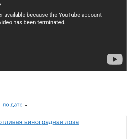
по дате
тливая виноградная лоза