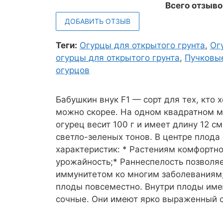
Всего отзыво
ДОБАВИТЬ ОТЗЫВ
Теги:
Огурцы для открытого грунта
,
Ог
огурцы для открытого грунта
,
Пучковы
огурцов
Бабушкин внук F1 — сорт для тех, кто 
можно скорее. На одном квадратном ме
огурец весит 100 г и имеет длину 12 с
светло-зеленых тонов. В центре плод
характеристик: * Растениям комфортно
урожайность;* Раннеспелость позволяе
иммунитетом ко многим заболеваниям;
плоды повсеместно. Внутри плоды имею
сочные. Они имеют ярко выраженный о