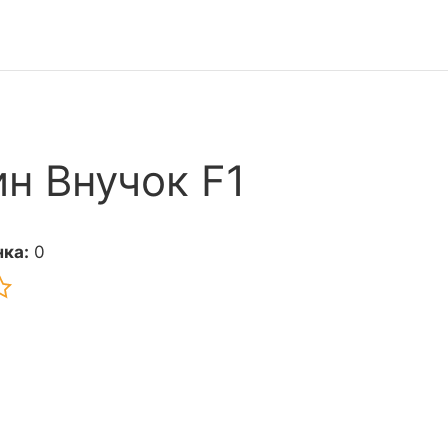
н Внучок F1
ка:
0