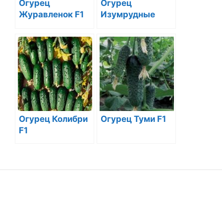
Огурец
Огурец
Журавленок F1
Изумрудные
Сережки F1
Огурец Колибри
Огурец Туми F1
F1