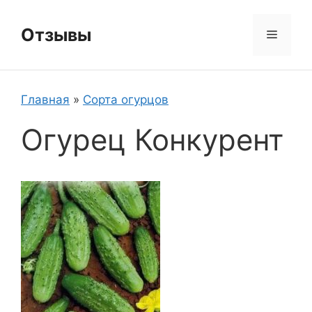
Перейти
к
Отзывы
Меню
содержимому
Главная
»
Сорта огурцов
Огурец Конкурент