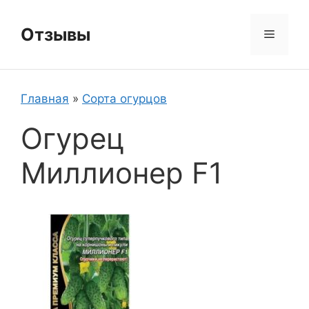
Перейти
к
Отзывы
Меню
содержимому
Главная
»
Сорта огурцов
Огурец
Миллионер F1