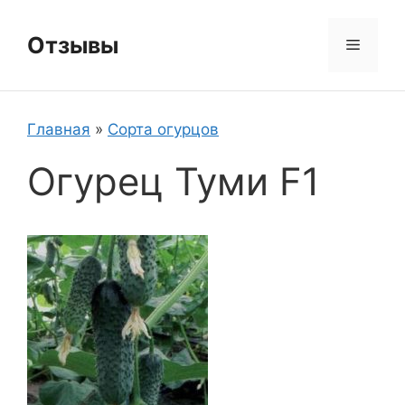
Перейти
к
Отзывы
Меню
содержимому
Главная
»
Сорта огурцов
Огурец Туми F1