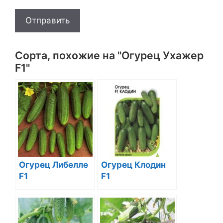
Отправить
Сорта, похожие на "Огурец Ухажер
F1"
Огурец Либелле
Огурец Клодин
F1
F1