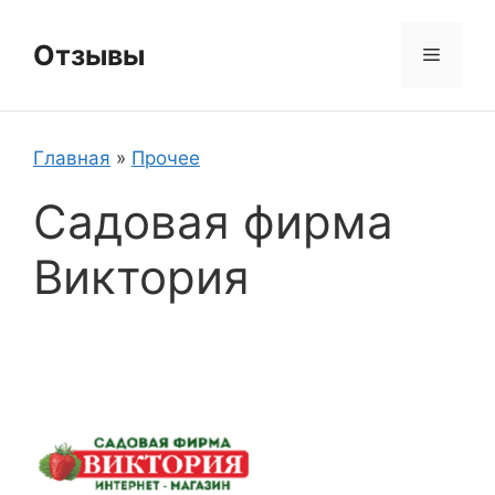
Перейти
к
Отзывы
Меню
содержимому
Главная
»
Прочее
Садовая фирма
Виктория