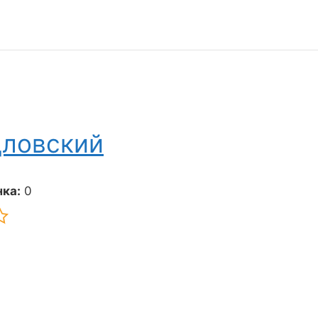
дловский
ка:
0