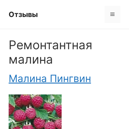
Перейти
к
Отзывы
Меню
содержимому
Ремонтантная
малина
Малина Пингвин