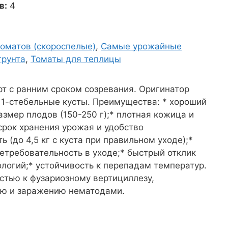
в:
4
томатов (скороспелые)
,
Самые урожайные
грунта
,
Томаты для теплицы
т с ранним сроком созревания. Оригинатор
1-стебельные кусты. Преимущества: * хороший
азмер плодов (150-250 г);* плотная кожица и
срок хранения урожая и удобство
 (до 4,5 кг с куста при правильном уходе);*
етребовательность в уходе;* быстрый отклик
логий;* устойчивость к перепадам температур.
стью к фузариозному вертициллезу,
ию и заражению нематодами.