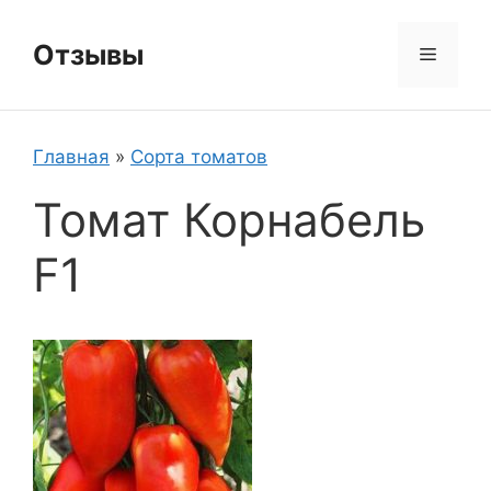
Перейти
к
Отзывы
Меню
содержимому
Главная
»
Сорта томатов
Томат Корнабель
F1