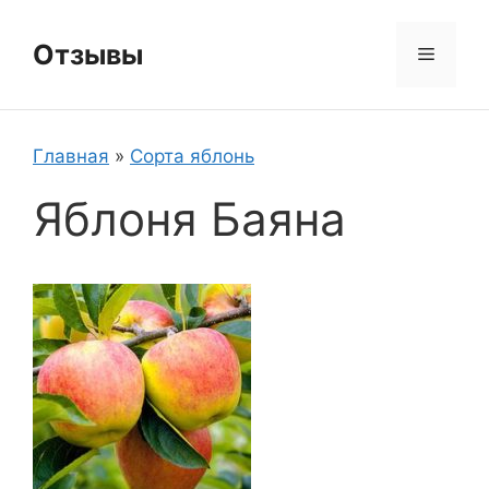
Перейти
к
Отзывы
Меню
содержимому
Главная
»
Сорта яблонь
Яблоня Баяна