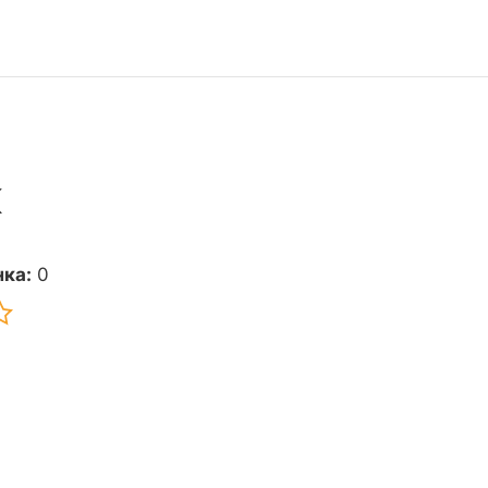
к
ка:
0