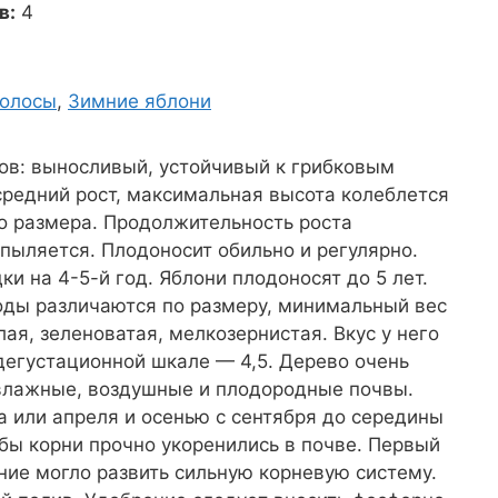
в:
4
полосы
,
Зимние яблони
дов: выносливый, устойчивый к грибковым
средний рост, максимальная высота колеблется
о размера. Продолжительность роста
опыляется. Плодоносит обильно и регулярно.
и на 4-5-й год. Яблони плодоносят до 5 лет.
оды различаются по размеру, минимальный вес
лая, зеленоватая, мелкозернистая. Вкус у него
дегустационной шкале — 4,5. Дерево очень
 влажные, воздушные и плодородные почвы.
 или апреля и осенью с сентября до середины
бы корни прочно укоренились в почве. Первый
ение могло развить сильную корневую систему.