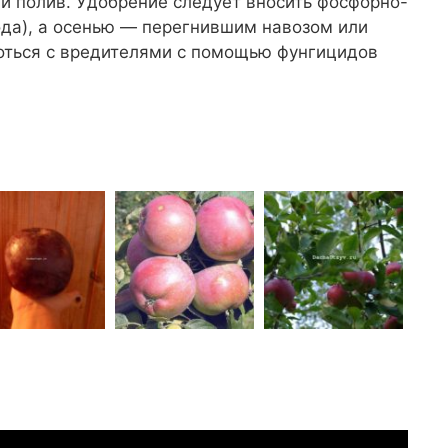
й полив. Удобрение следует вносить фосфорно-
ода), а осенью — перегнившим навозом или
оться с вредителями с помощью фунгицидов