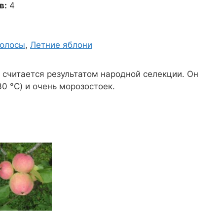
в:
4
полосы
,
Летние яблони
и считается результатом народной селекции. Он
0 °C) и очень морозостоек.