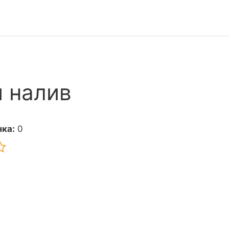
 налив
ка:
0