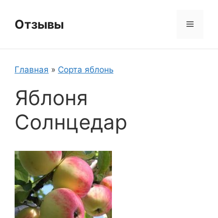
Перейти
к
Отзывы
Меню
содержимому
Главная
»
Сорта яблонь
Яблоня
Солнцедар