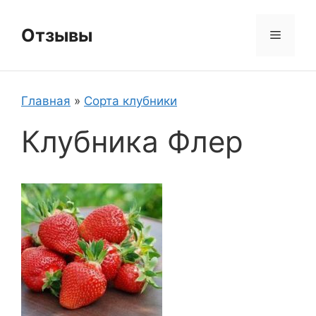
Перейти
к
Отзывы
Меню
содержимому
Главная
»
Сорта клубники
Клубника Флер