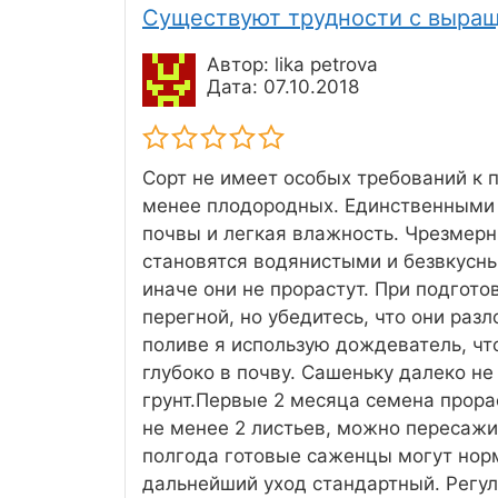
Существуют трудности с выра
Автор: lika petrova
Дата: 07.10.2018
Сорт не имеет особых требований к п
менее плодородных. Единственными 
почвы и легкая влажность. Чрезмерн
становятся водянистыми и безвкусны
иначе они не прорастут. При подгото
перегной, но убедитесь, что они раз
поливе я использую дождеватель, чт
глубоко в почву. Сашеньку далеко н
грунт.Первые 2 месяца семена прора
не менее 2 листьев, можно пересажи
полгода готовые саженцы могут норм
дальнейший уход стандартный. Регул