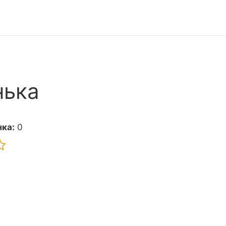
нька
ка:
0