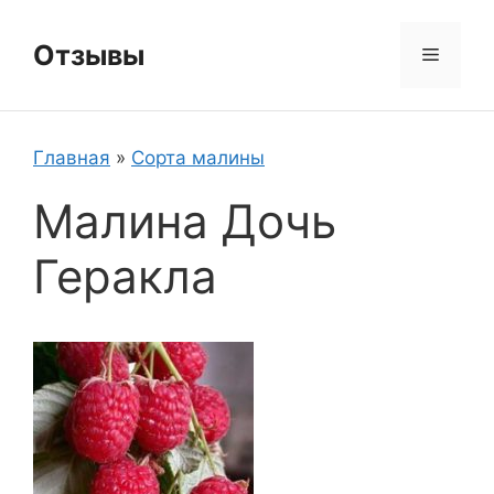
Перейти
к
Отзывы
Меню
содержимому
Главная
»
Сорта малины
Малина Дочь
Геракла