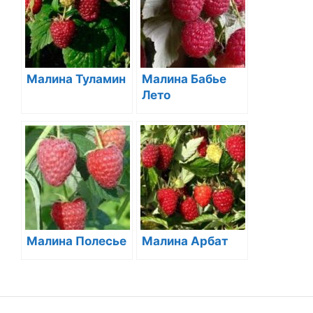
Малина Туламин
Малина Бабье
Лето
Малина Полесье
Малина Арбат