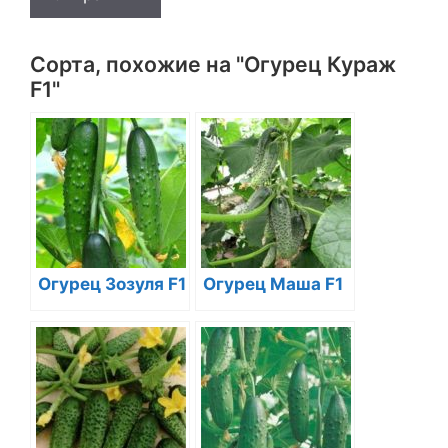
Сорта, похожие на "Огурец Кураж
F1"
Огурец Зозуля F1
Огурец Маша F1