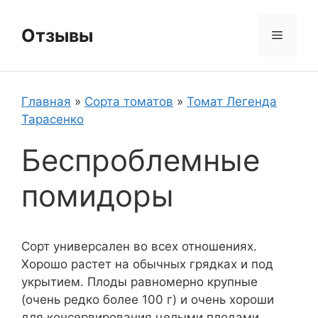
Перейти
к
Отзывы
Меню
содержимому
Главная
»
Сорта томатов
»
Томат Легенда
Тарасенко
Беспроблемные
помидоры
Сорт универсален во всех отношениях.
Хорошо растет на обычных грядках и под
укрытием. Плоды равномерно крупные
(очень редко более 100 г) и очень хороши
для консервирования целыми плодами.