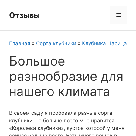
Перейти
к
Отзывы
Меню
содержимому
Главная
»
Сорта клубники
»
Клубника Царица
Большое
разнообразие для
нашего климата
В своем саду я пробовала разные сорта
клубники, но больше всего мне нравится
«Королева клубники», кустов которой у меня
сейчас больше всего. Есть много вещей в