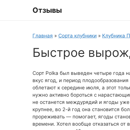
Перейти
Отзывы
к
содержимому
Главная
»
Сорта клубники
»
Клубника 
Быстрое вырож
Сорт Polka был выведен четыре года н
вкус ягод, и период плодообразовани
облетают к середине июля, а этот толь
нужно активно бороться с нарастающи
не останется междурядий и ягоды уже н
крупнее, во 2-й год она становится б
прореживать — помогает, ягоды станов
времени. Хотел вообще отказаться от 