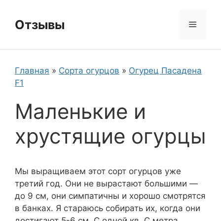
Перейти
к
Отзывы
Меню
содержимому
Главная
»
Сорта огурцов
»
Огурец Пасадена
F1
Маленькие и
хрустящие огурцы
Мы выращиваем этот сорт огурцов уже
третий год. Они не вырастают большими —
до 9 см, они симпатичны и хорошо смотрятся
в банках. Я стараюсь собирать их, когда они
достигают 5-6 см. С одной кв. С метра