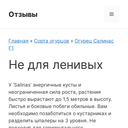
Перейти
к
Отзывы
Меню
содержимому
Главная
»
Сорта огурцов
»
Огурец Салинас
F1
Не для ленивых
У ‘Salinas’ энергичные кусты и
неограниченная сила роста, растения
быстро вырастают до 1,5 метров в высоту.
Листья и боковые побеги обильные. Вам
необходимо позаботиться о кустарниках и
разделить шпалеры на 3 уровня. Не
подходит для горизонтального