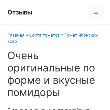
Перейти
к
Отзывы
Меню
содержимому
Главная
»
Сорта томатов
»
Томат Японский
краб
Очень
оригинальные по
форме и вкусные
помидоры
Семена для посева японских крабовых