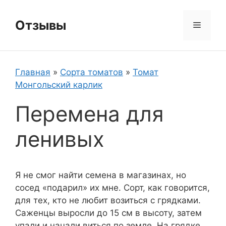
Перейти
к
Отзывы
Меню
содержимому
Главная
»
Сорта томатов
»
Томат
Монгольский карлик
Перемена для
ленивых
Я не смог найти семена в магазинах, но
сосед «подарил» их мне. Сорт, как говорится,
для тех, кто не любит возиться с грядками.
Саженцы выросли до 15 см в высоту, затем
упали и начали виться по земле. На грядке