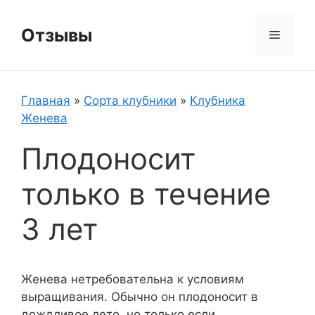
Перейти
к
Отзывы
Меню
содержимому
Главная
»
Сорта клубники
»
Клубника
Женева
Плодоносит
только в течение
3 лет
Женева нетребовательна к условиям
выращивания. Обычно он плодоносит в
дождливое лето, но только если