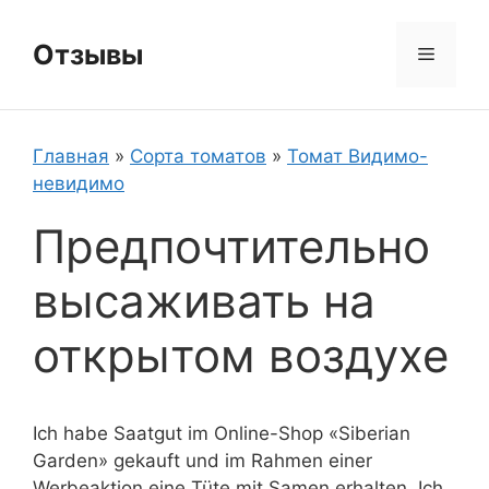
Перейти
к
Отзывы
Меню
содержимому
Главная
»
Сорта томатов
»
Томат Видимо-
невидимо
Предпочтительно
высаживать на
открытом воздухе
Ich habe Saatgut im Online-Shop «Siberian
Garden» gekauft und im Rahmen einer
Werbeaktion eine Tüte mit Samen erhalten. Ich