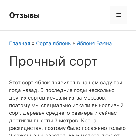
Перейти
к
Отзывы
Меню
содержимому
Главная
»
Сорта яблонь
»
Яблоня Баяна
Прочный сорт
Этот сорт яблок появился в нашем саду три
года назад. В последние годы несколько
других сортов исчезли из-за морозов,
поэтому мы специально искали выносливый
сорт. Деревья среднего размера и сейчас
достигли высоты 3 метров. Крона
раскидистая, поэтому было посажено только
2 саженца на расстоянии 5 метров друг от