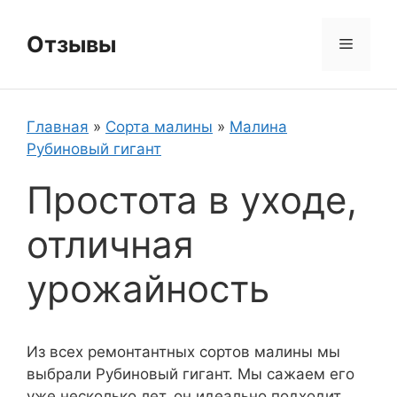
Перейти
к
Отзывы
Меню
содержимому
Главная
»
Сорта малины
»
Малина
Рубиновый гигант
Простота в уходе,
отличная
урожайность
Из всех ремонтантных сортов малины мы
выбрали Рубиновый гигант. Мы сажаем его
уже несколько лет, он идеально подходит