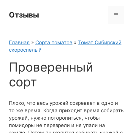
Перейти
к
Отзывы
Меню
содержимому
Главная
»
Сорта томатов
»
Томат Сибирский
скороспелый
Проверенный
сорт
Плохо, что весь урожай созревает в одно и
то же время. Когда приходит время собирать
урожай, нужно поторопиться, чтобы
помидоры не перезрели и не упали на
землю. Потом приходится собирать урожай с