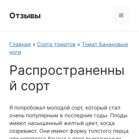
Перейти
к
Отзывы
Меню
содержимому
Главная
»
Сорта томатов
»
Томат Банановые
ноги
Распространенны
й сорт
Я попробовал молодой сорт, который стал
очень популярным в последние годы. Плоды
имеют насыщенный желтый цвет, когда
созревают. Они имеют форму толстого перца
или короткого банана с ярко выраженным