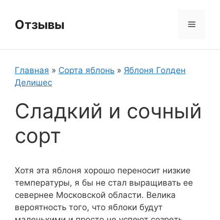
Перейти
к
Отзывы
Меню
содержимому
Главная
»
Сорта яблонь
»
Яблоня Голден
Делишес
Сладкий и сочный
сорт
Хотя эта яблоня хорошо переносит низкие
температуры, я бы не стал выращивать ее
севернее Московской области. Велика
вероятность того, что яблоки будут
маленькими и просто не успеют созреть.