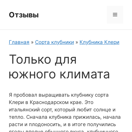
Перейти
к
Отзывы
Меню
содержимому
Главная
»
Сорта клубники
»
Клубника Клери
Только для
южного климата
Я пробовал выращивать клубнику сорта
Клери в Краснодарском крае. Это
итальянский сорт, который любит солнце и
тепло. Сначала клубника прижилась, начала
расти и плодоносить, и в итоге получились
ягоды вполне обычного вкуса, клубничного