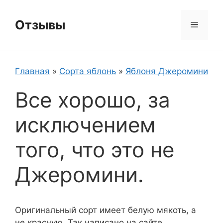
Перейти
к
Отзывы
Меню
содержимому
Главная
»
Сорта яблонь
»
Яблоня Джеромини
Все хорошо, за
исключением
того, что это не
Джеромини.
Оригинальный сорт имеет белую мякоть, а
не красную. Так написано на сайте