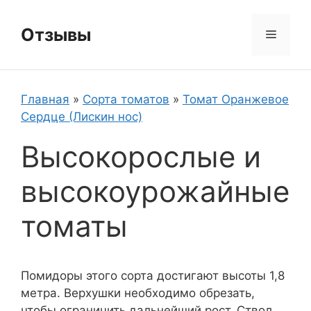
Перейти
к
Отзывы
Меню
содержимому
Главная
»
Сорта томатов
»
Томат Оранжевое
Сердце (Лискин нос)
Высокорослые и
высокоурожайные
томаты
Помидоры этого сорта достигают высоты 1,8
метра. Верхушки необходимо обрезать,
чтобы ограничить дальнейший рост. Ствол