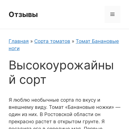
Перейти
к
Отзывы
Меню
содержимому
Главная
»
Сорта томатов
»
Томат Банановые
ноги
Высокоурожайны
й сорт
Я люблю необычные сорта по вкусу и
внешнему виду. Томат «Банановые ножки» —
один из них. В Ростовской области он
прекрасно растет в открытом грунте. Я
посадила его в середине мая. Первые