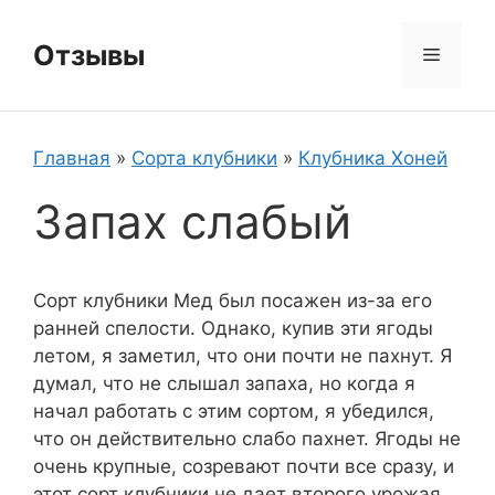
Перейти
к
Отзывы
Меню
содержимому
Главная
»
Сорта клубники
»
Клубника Хоней
Запах слабый
Сорт клубники Мед был посажен из-за его
ранней спелости. Однако, купив эти ягоды
летом, я заметил, что они почти не пахнут. Я
думал, что не слышал запаха, но когда я
начал работать с этим сортом, я убедился,
что он действительно слабо пахнет. Ягоды не
очень крупные, созревают почти все сразу, и
этот сорт клубники не дает второго урожая,