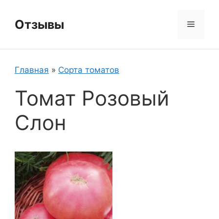
Перейти
к
Отзывы
Меню
содержимому
Главная
»
Сорта томатов
Томат Розовый
Слон