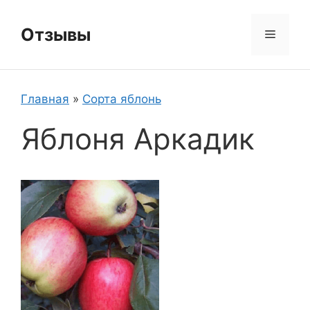
Перейти
к
Отзывы
Меню
содержимому
Главная
»
Сорта яблонь
Яблоня Аркадик