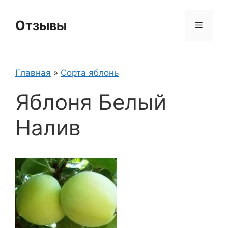
Перейти
к
Отзывы
Меню
содержимому
Главная
»
Сорта яблонь
Яблоня Белый
Налив