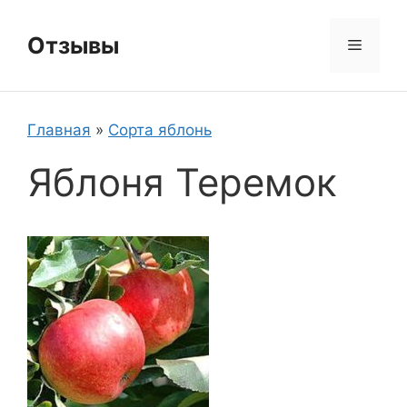
Перейти
к
Отзывы
Меню
содержимому
Главная
»
Сорта яблонь
Яблоня Теремок