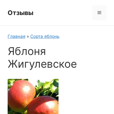
Перейти
к
Отзывы
Меню
содержимому
Главная
»
Сорта яблонь
Яблоня
Жигулевское