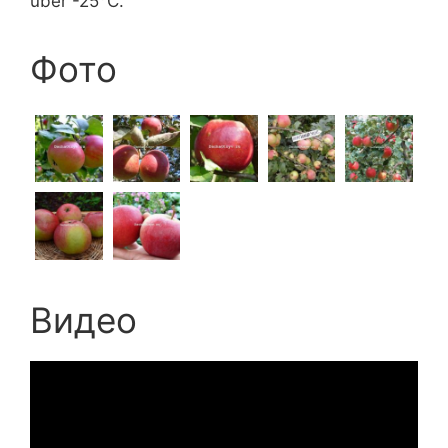
über -25°C.
Фото
Видео