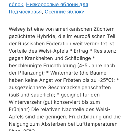
яблок
,
Низкорослые яблони для
Подмосковья
,
Осенние яблоки
Welsey ist eine von amerikanischen Züchtern
gezüchtete Hybride, die im europäischen Teil
der Russischen Föderation weit verbreitet ist.
Vorteile des Welsi-Apfels * Ertrag * Resistenz
gegen Krankheiten und Schädlinge *
beschleunigte Fruchtbildung (4-5 Jahre nach
der Pflanzung); * Winterhärte (die Bäume
haben keine Angst vor Frösten bis zu -25°C); *
ausgezeichnete Geschmackseigenschaften
(süß und säuerlich); * geeignet für den
Winterverzehr (gut konserviert bis zum
Frühjahr) Die relativen Nachteile des Welsi-
Apfels sind die geringere Fruchtbildung und die
Neigung zum Absterben bei Lufttemperaturen