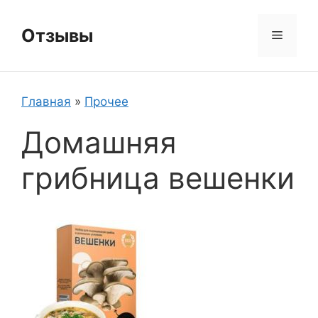
Перейти
к
Отзывы
Меню
содержимому
Главная
»
Прочее
Домашняя
грибница вешенки